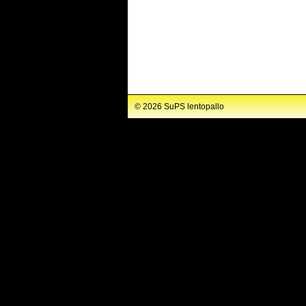
©
2026 SuPS lentopallo