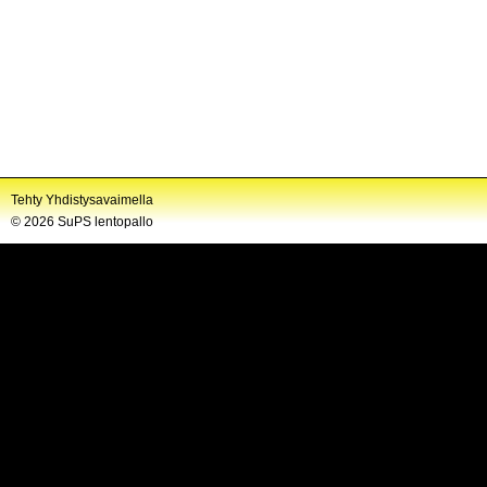
Tehty Yhdistysavaimella
©
2026 SuPS lentopallo