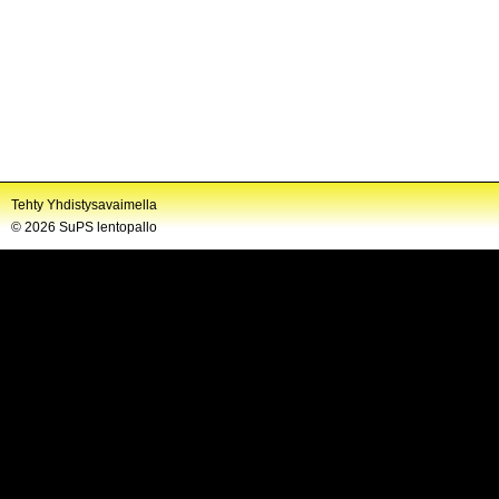
Tehty Yhdistysavaimella
©
2026 SuPS lentopallo