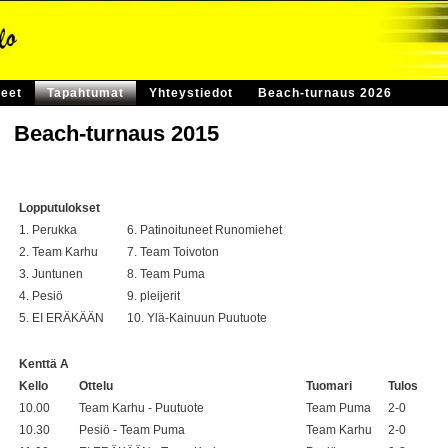
eet
Tapahtumat
Yhteystiedot
Beach-turnaus 2026
Beach-turnaus 2015
Lopputulokset
1. Perukka
6. Patinoituneet Runomiehet
2. Team Karhu
7. Team Toivoton
3. Juntunen
8. Team Puma
4. Pesiö
9. pleijerit
5. EI ERÄKÄÄN
10. Ylä-Kainuun Puutuote
Kenttä A
Kello
Ottelu
Tuomari
Tulos
10.00
Team Karhu - Puutuote
Team Puma
2-0
10.30
Pesiö - Team Puma
Team Karhu
2-0