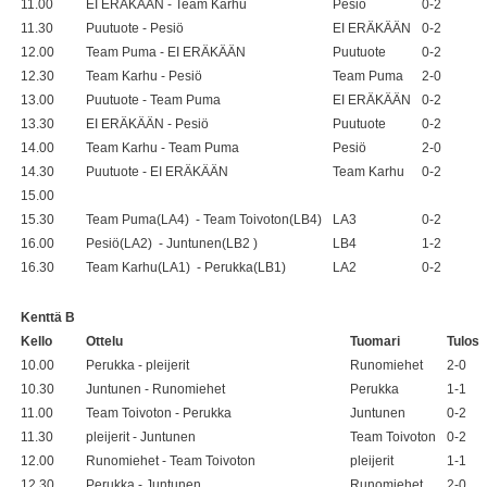
11.00
EI ERÄKÄÄN - Team Karhu
Pesiö
0-2
11.30
Puutuote - Pesiö
EI ERÄKÄÄN
0-2
12.00
Team Puma - EI ERÄKÄÄN
Puutuote
0-2
12.30
Team Karhu - Pesiö
Team Puma
2-0
13.00
Puutuote - Team Puma
EI ERÄKÄÄN
0-2
13.30
EI ERÄKÄÄN - Pesiö
Puutuote
0-2
14.00
Team Karhu - Team Puma
Pesiö
2-0
14.30
Puutuote - EI ERÄKÄÄN
Team Karhu
0-2
15.00
15.30
Team Puma(LA4) - Team Toivoton(LB4)
LA3
0-2
16.00
Pesiö(LA2) - Juntunen(LB2 )
LB4
1-2
16.30
Team Karhu(LA1) - Perukka(LB1)
LA2
0-2
Kenttä B
Kello
Ottelu
Tuomari
Tulos
10.00
Perukka - pleijerit
Runomiehet
2-0
10.30
Juntunen - Runomiehet
Perukka
1-1
11.00
Team Toivoton - Perukka
Juntunen
0-2
11.30
pleijerit - Juntunen
Team Toivoton
0-2
12.00
Runomiehet - Team Toivoton
pleijerit
1-1
12.30
Perukka - Juntunen
Runomiehet
2-0