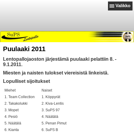
Valikko
Puulaaki 2011
Lentopallojaoston järjestämä puulaaki pelattiin 8. -
9.1.2011.
Miesten ja naisten tulokset viereisistä linkeistä.
Lopulliset sijoitukset
Miehet
Naiset
1. Team Collection
1. Köppyrät
2. Takakolukki
2. Kiva-Lentis
3. Mopet
3. SuPS 97
4. Pesiö
4. Näätälä
5. Näätälä
5. Penan Pimut
6. Kianta
6. SuPS B