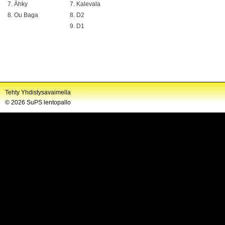
7. Ähky
7. Kalevala
8. Ou Baga
8. D2
9. D1
Tehty Yhdistysavaimella
©
2026 SuPS lentopallo