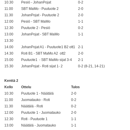
10.30
Pesiö - JohanPojat
0-2
11.00
SBT MaMo - Puutuote 2
2-0
11.30
JohanPojat - Puutuote 2
2-0
12.00
Pesiö - SBT MaMo
1-1
12.30
Puutuote 2 - Pesiö
0-2
13.00
JohanPojat - SBT MaMo
1-1
13.30
14.00
JohanPojat A1 - Puutuote1 B2 ott1
2-1
14.30
Roti B1 - SBT MaMo A2 ott2
2-0
15.00
Puutuote1 - SBT MaMo sijat 3-4
2-1
15.30
JohanPojat - Roti sijat 1- 2
0-2 (8-21, 14-21)
Kenttä 2
Kello
Ottelu
Tulos
10.30
Puutuote 1 - Näätälä
2-0
11.00
Juomatauko - Roti
0-2
11.30
Näätälä - Roti
0-2
12.00
Puutuote 1 - Juomatauko
2-0
12.30
Roti - Puutuote 1
1-1
13.00
Näätälä - Juomatauko
1-1