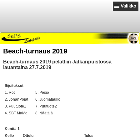
Valikko
Beach-turnaus 2019
Beach-turnaus 2019 pelattiin Jätkänpuistossa
lauantaina 27.7.2019
Sijoitukset
1. Roti
5. Pesiö
2. JohanPojat
6. Juomatauko
3. Puutuote1
7. Puutuote2
4. SBT MaMo
8. Näätälä
Kenttä 1
Kello
Ottelu
Tulos