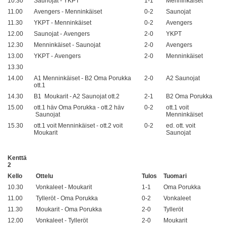
10.30
Saunojat - YKPT
1-1
Menninkäiset
11.00
Avengers - Menninkäiset
0-2
Saunojat
11.30
YKPT - Menninkäiset
0-2
Avengers
12.00
Saunojat - Avengers
2-0
YKPT
12.30
Menninkäiset - Saunojat
2-0
Avengers
13.00
YKPT - Avengers
2-0
Menninkäiset
13.30
14.00
A1 Menninkäiset - B2 Oma Porukka
2-0
A2 Saunojat
ott.1
14.30
B1 Moukarit - A2 Saunojat ott.2
2-1
B2 Oma Porukka
15.00
ott.1 häv Oma Porukka - ott.2 häv
0-2
ott.1 voit
Saunojat
Menninkäiset
15.30
ott.1 voit Menninkäiset - ott.2 voit
0-2
ed. ott. voit
Moukarit
Saunojat
Kenttä
2
Kello
Ottelu
Tulos
Tuomari
10.30
Vonkaleet - Moukarit
1-1
Oma Porukka
11.00
Tylleröt - Oma Porukka
0-2
Vonkaleet
11.30
Moukarit - Oma Porukka
2-0
Tylleröt
12.00
Vonkaleet - Tylleröt
2-0
Moukarit