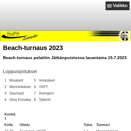
Valikko
Beach-turnaus 2023
Beach-turnaus pelattiin Jätkänpuistossa lauantaina 15.7.2023
Loppusijoitukset
1
Moukarit
5
Vonkaleet
2
Menninkäiset
6
YKPT
3
Saunojat
7
Avengers
4
Oma Porukka
8
Tylleröt
Kenttä
1
Kello
Ottelu
Tulos
Tuomari